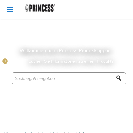
Willkommen
German
Anmelden
Willkommen beim Princess-Produktsupport
Princess Produkte
i
Suchen Sie Informationen zu einem Produkt?
Wissensbasis
Zubehor & Ersatzteile
Über Princess
Rezepte