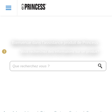
Bienvenue
French
Connexion
Bienvenue dans l'assistance produit de Princess
Produits
i
Vous recherchez des informations sur un produit?
Base de connaissances
Accessoires & pièces
À propos de Princess
Recettes