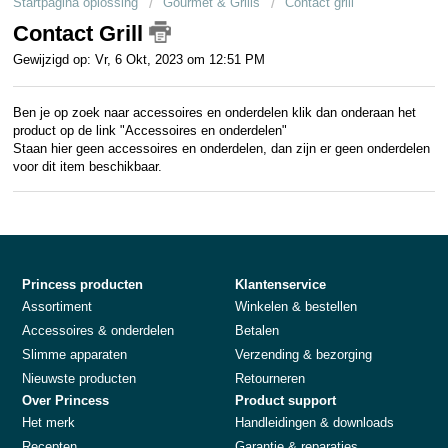
Startpagina oplossing
Gourmet & Grills
Contact grill
Over Princess
Contact Grill
Gewijzigd op: Vr, 6 Okt, 2023 om 12:51 PM
Ben je op zoek naar accessoires en onderdelen klik dan onderaan het
product op de link "Accessoires en onderdelen"
Staan hier geen accessoires en onderdelen, dan zijn er geen onderdelen
voor dit item beschikbaar.
Princess producten
Klantenservice
Assortiment
Winkelen & bestellen
Accessoires & onderdelen
Betalen
Slimme apparaten
Verzending & bezorging
Nieuwste producten
Retourneren
Over Princess
Product support
Het merk
Handleidingen & downloads
Recepten
Garantie & reparaties