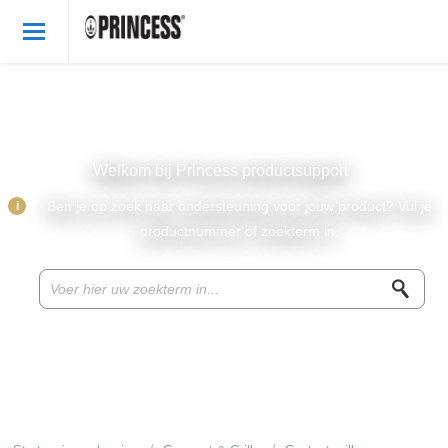
Welkom
Dutch
Inloggen
Welkom bij Princess productsupport
Princess producten
i
Ben je op zoek naar ondersteuning voor jouw product? Vul je
productnummer of zoekterm in.
Princess onderdelen & accessoires
Recepten
Promoties
Klantenservice