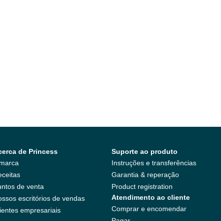
cerca de Princess
Suporte ao produto
 marca
Instruções e transferências
ceitas
Garantia & reperação
ntos de venta
Product registration
Atendimento ao cliente
ssos escritórios de vendas
Comprar e encomendar
ientes empresariais
Pagar