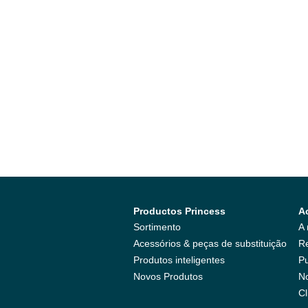
Productos Princess
A
Sortimento
A
Acessórios & peças de substituição
Re
Produtos inteligentes
Pu
Novos Produtos
No
Cl