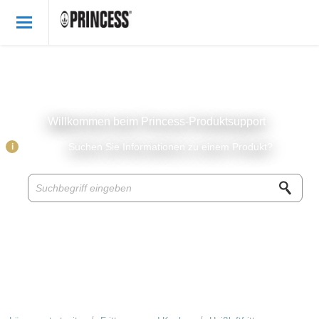
Willkommen
German
Anmelden
Willkommen beim Princess-Produktsupport
Princess Produkte
i
Suchen Sie Informationen zu einem Produkt?
Wissensbasis
Zubehor & Ersatzteile
Über Princess
Rezepte