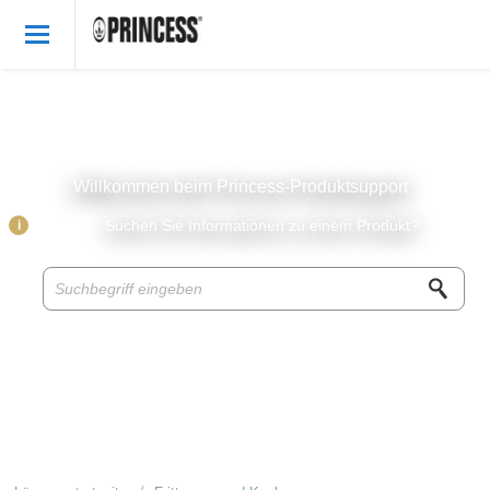
Willkommen
German
Anmelden
Willkommen beim Princess-Produktsupport
Princess Produkte
i
Suchen Sie Informationen zu einem Produkt?
Wissensbasis
Zubehor & Ersatzteile
Über Princess
Rezepte