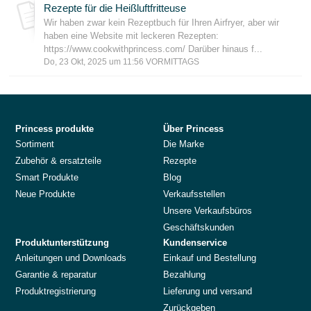
Rezepte für die Heißluftfritteuse
Wir haben zwar kein Rezeptbuch für Ihren Airfryer, aber wir
haben eine Website mit leckeren Rezepten:
https://www.cookwithprincess.com/ Darüber hinaus f...
Do, 23 Okt, 2025 um 11:56 VORMITTAGS
Princess produkte
Über Princess
Sortiment
Die Marke
Zubehör & ersatzteile
Rezepte
Smart Produkte
Blog
Neue Produkte
Verkaufsstellen
Unsere Verkaufsbüros
Geschäftskunden
Produktunterstützung
Kundenservice
Anleitungen und Downloads
Einkauf und Bestellung
Garantie & reparatur
Bezahlung
Produktregistrierung
Lieferung und versand
Zurückgeben