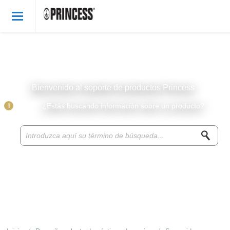
Bienvenido
Spanish
Iniciar sesión
Bienvenido al soporte de productos Princess
Productos Princess
i
¿Estás buscando información sobre un producto?
Base de conocimiento
Accesorios y piezas
Sobre Princess
Recetas