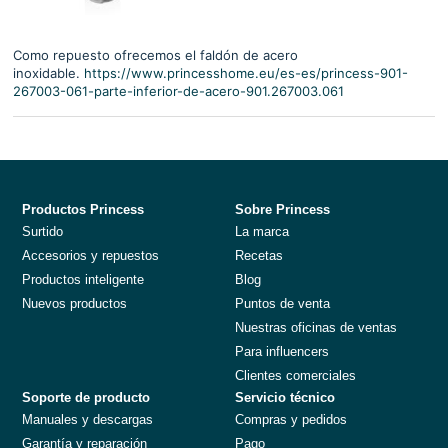
Como repuesto ofrecemos el faldón de acero
inoxidable.
https://www.princesshome.eu/es-es/princess-901-
267003-061-parte-inferior-de-acero-901.267003.061
Productos Princess
Sobre Princess
Surtido
La marca
Accesorios y repuestos
Recetas
Productos inteligente
Blog
Nuevos productos
Puntos de venta
Nuestras oficinas de ventas
Para influencers
Clientes comerciales
Soporte de producto
Servicio técnico
Manuales y descargas
Compras y pedidos
Garantía y reparación
Pago