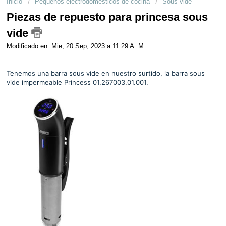
Inicio
Pequeños electrodomésticos de cocina
Sous vide
Servicio technico
Piezas de repuesto para princesa sous
vide
Negocios
Modificado en: Mie, 20 Sep, 2023 a 11:29 A. M.
Tenemos una barra sous vide en nuestro surtido, la barra sous
vide impermeable Princess 01.267003.01.001.