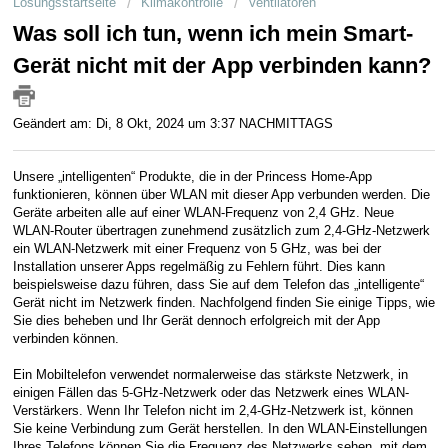
Lösungsstartseite
Klimakontrolle
Ventilatoren
Kundenservice
Was soll ich tun, wenn ich mein Smart-
Geschäftskunden
Gerät nicht mit der App verbinden kann?
Geändert am: Di, 8 Okt, 2024 um 3:37 NACHMITTAGS
Unsere „intelligenten“ Produkte, die in der Princess Home-App
funktionieren, können über WLAN mit dieser App verbunden werden. Die
Geräte arbeiten alle auf einer WLAN-Frequenz von 2,4 GHz. Neue
WLAN-Router übertragen zunehmend zusätzlich zum 2,4-GHz-Netzwerk
ein WLAN-Netzwerk mit einer Frequenz von 5 GHz, was bei der
Installation unserer Apps regelmäßig zu Fehlern führt. Dies kann
beispielsweise dazu führen, dass Sie auf dem Telefon das „intelligente“
Gerät nicht im Netzwerk finden. Nachfolgend finden Sie einige Tipps, wie
Sie dies beheben und Ihr Gerät dennoch erfolgreich mit der App
verbinden können.
Ein Mobiltelefon verwendet normalerweise das stärkste Netzwerk, in
einigen Fällen das 5-GHz-Netzwerk oder das Netzwerk eines WLAN-
Verstärkers. Wenn Ihr Telefon nicht im 2,4-GHz-Netzwerk ist, können
Sie keine Verbindung zum Gerät herstellen. In den WLAN-Einstellungen
Ihres Telefons können Sie die Frequenz des Netzwerks sehen, mit dem