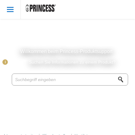
Willkommen
German
Anmelden
Willkommen beim Princess-Produktsupport
Princess Produkte
i
Suchen Sie Informationen zu einem Produkt?
Wissensbasis
Zubehor & Ersatzteile
Über Princess
Rezepte